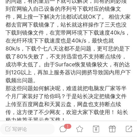
的问题，有的重启一下就可以解决，而有的则必须
游戏
兴趣
美图
到官网输入自己设备的序列号下载对应的镜像文
件，网上搜一下解决方法都试试就OK了。 相信大家
都去官网下载镜像了，站长就这样操作了三天也没
下载到镜像文件，在宽带网环境下下载速度40k/s，
问答
闲谈
官方
在光纤环境下下载速度也是40k/s，最快也就
80k/s，下载个七八天这都不是问题，更可悲的是下
载了80%失败了，不支持迅雷也不支持断点续传，
成功率太低了。由于Surface恢复镜像较大，有的达
任务
排行
历史
到12G以上，再加上服务器访问拥挤导致国内用户下
载频出问题。
艺优网络
VIP 7
那这些问题如何解决呢，难道就把电脑发厂家等半
个月厂家装好了给你吗？于是站长决定把镜像文件
-29 21:24
电脑端
Surface Laptop Go 2
上传至百度网盘和天翼云盘，网盘也支持断点续
ce Laptop Go 2镜像
传，这方便了不少网友，欢迎大家下载使用！ 站长
eLaptopGo2_BMR_42032_2026.507.11
极力推荐天翼云盘下载！
5.zip网盘下载
1
注：此教程为微软官网提供的教程，若按此教程不
写评论
ace Laptop Go 2 i5/8/128 – Windows
能完成恢复，可以联系站长付费协助解决，QQ：