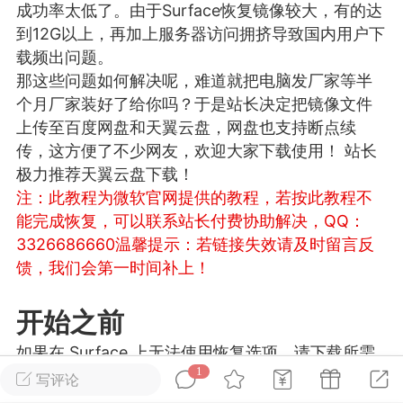
成功率太低了。由于Surface恢复镜像较大，有的达
游戏
兴趣
美图
到12G以上，再加上服务器访问拥挤导致国内用户下
载频出问题。
那这些问题如何解决呢，难道就把电脑发厂家等半
个月厂家装好了给你吗？于是站长决定把镜像文件
问答
闲谈
官方
上传至百度网盘和天翼云盘，网盘也支持断点续
传，这方便了不少网友，欢迎大家下载使用！ 站长
极力推荐天翼云盘下载！
注：此教程为微软官网提供的教程，若按此教程不
任务
排行
历史
能完成恢复，可以联系站长付费协助解决，QQ：
3326686660
温馨提示：若链接失效请及时留言反
艺优网络
VIP 7
馈，我们会第一时间补上！
-29 21:24
电脑端
Surface Laptop Go 2
ce Laptop Go 2镜像
开始之前
eLaptopGo2_BMR_42032_2026.507.11
如果在 Surface 上无法使用恢复选项，请下载所需
5.zip网盘下载
1
的文件以使 Surface 重新正常工作。
写评论
ace Laptop Go 2 i5/8/128 – Windows