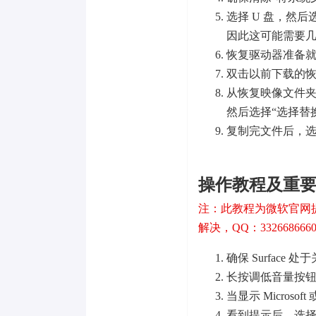
选择 U 盘，然
因此这可能需要
恢复驱动器准备就
双击以前下载的恢复
从恢复映像文件夹
然后选择“选择替
复制完文件后，选
操作教程及重
注：此教程为微软官网
解决，QQ：332668666
确保 Surface
长按调低音量按
当显示 Microso
看到提示后，选