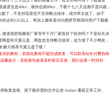
样操作了三天也没下载到镜像文件，在宽带网环境下下载速度
下载速度也是40k/s，最快也就80k/s，下载个七八天这都不是问题，
%失败了，不支持迅雷也不支持断点续传，成功率太低了。由于
较大，有的达到12G以上，再加上服务器访问拥挤导致国内用户下载频
，难道就把电脑发厂家等半个月厂家装好了给你吗？于是站长决
度网盘和天翼云盘，网盘也支持断点续传，这方便了不少网友，
站长极力推荐天翼云盘下载！
提供的教程，若按此教程不能完成恢复，可以联系站长付费协助
0
温馨提示：若链接失效请及时留言反馈，我们会第一时间补
无法使用恢复选项，请下载所需的文件以使 Surface 重新正常工作。