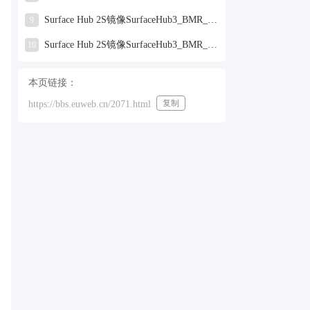
Surface Hub 2S镜像SurfaceHub3_BMR_155000_2025.319.9959381.zip网盘下载
9
Surface Hub 2S镜像SurfaceHub3_BMR_155000_2024.731.9330938.zip网盘下载
10
本页链接：
复制
https://bbs.euweb.cn/2071.html