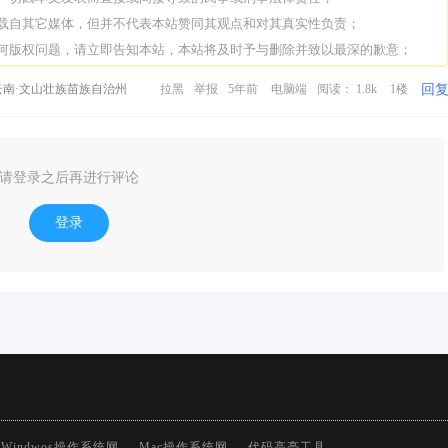
转载自其它媒体，但并不代表本站赞同其观点和对其真实性负责；
任何版权问题，请立即告知本站，本站将及时予与删除并致以最深的歉意；
回
南·文山壮族苗族自治州
拉黑
举报
5年前
电脑端
阅读： 1.8k
1楼
请登录之后再进行评论
登录
Windwos操作系统网
Mac操作系统网
代码高亮工具