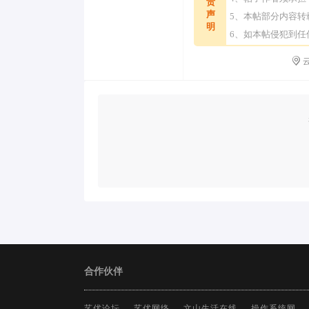
责
声
5、本帖部分内容
明
6、如本帖侵犯到
云
合作伙伴
艺优论坛
艺优网络
文山生活在线
操作系统网