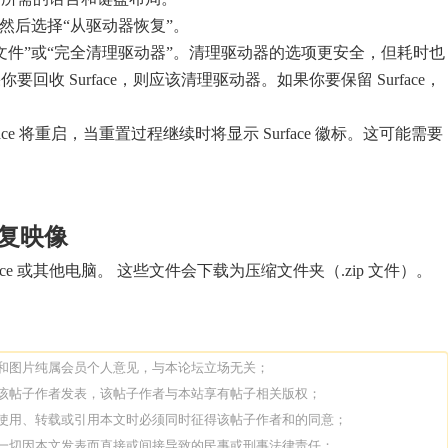
，然后选择“从驱动器恢复”。
文件”或“完全清理驱动器”。清理驱动器的选项更安全，但耗时也
回收 Surface，则应该清理驱动器。如果你要保留 Surface，
。
face 将重启，当重置过程继续时将显示 Surface 徽标。这可能需要
 恢复映像
ace 或其他电脑。 这些文件会下载为压缩文件夹（.zip 文件）。
论和图片纯属会员个人意见，与本论坛立场无关；
由该帖子作者发表，该帖子作者与本站享有帖子相关版权；
人使用、转载或引用本文时必须同时征得该帖子作者和的同意；
担一切因本文发表而直接或间接导致的民事或刑事法律责任；