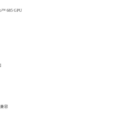
no™ 685 GPU
口
交互兼容