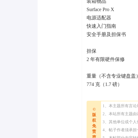
装箱物品
Surface Pro X
电源适配器
快速入门指南
安全手册及担保书
担保
2 年有限硬件保修
重量（不含专业键盘盖
774 克（1.7 磅）
1、本主题所有言
©
2、本站所有主题
版
权
3、其他单位或个
免
4、帖子作者须承
责
声
5、本帖部分内容