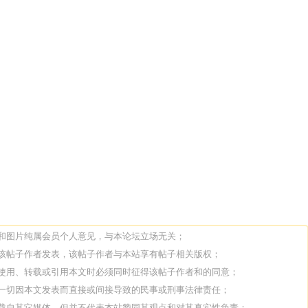
）
论和图片纯属会员个人意见，与本论坛立场无关；
由该帖子作者发表，该帖子作者与本站享有帖子相关版权；
人使用、转载或引用本文时必须同时征得该帖子作者和的同意；
担一切因本文发表而直接或间接导致的民事或刑事法律责任；
转载自其它媒体，但并不代表本站赞同其观点和对其真实性负责；