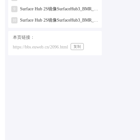
Surface Hub 2S镜像SurfaceHub3_BMR_155000_2025.319.9959381.zip网盘下载
9
Surface Hub 2S镜像SurfaceHub3_BMR_155000_2024.731.9330938.zip网盘下载
10
本页链接：
复制
https://bbs.euweb.cn/2096.html