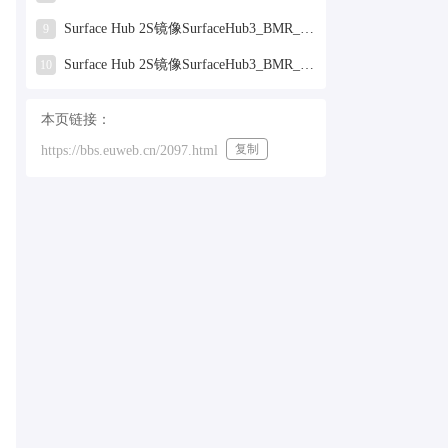
Surface Hub 2S镜像SurfaceHub3_BMR_155000_2025.319.9959381.zip网盘下载
9
Surface Hub 2S镜像SurfaceHub3_BMR_155000_2024.731.9330938.zip网盘下载
10
本页链接：
复制
https://bbs.euweb.cn/2097.html