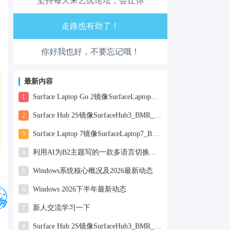
坚持每天来艺优论坛，会让你
心情也舒畅了！
走路也有劲了！
你好我也好，不要忘记哦！
腿也不痛了！
腰也不酸了！
最新内容
Surface Laptop Go 2镜像SurfaceLaptopGo2_BMR_42032_2026.507.11898505.zip网盘下载
1
工作也轻松了！
Surface Hub 2S镜像SurfaceHub3_BMR_155000_2026.420.11870147.zip网盘下载
2
Surface Laptop 7镜像SurfaceLaptop7_BMR_12010_2025.1009.12069254.zip网盘下载
3
利用AI为B2主题写的一款多语言切换插件
4
复
Windows系统核心概况及2026最新动态
5
Windows 2026下半年最新动态
6
新人交流学习一下
7
Surface Hub 2S镜像SurfaceHub3_BMR_155000_2025.819.11244626.zip网盘下载
8