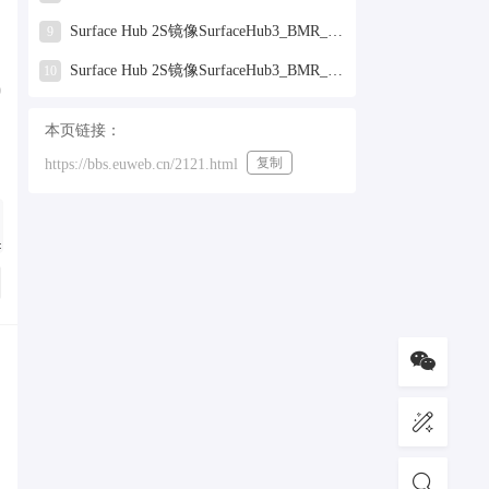
Surface Hub 2S镜像SurfaceHub3_BMR_155000_2025.319.9959381.zip网盘下载
9
Surface Hub 2S镜像SurfaceHub3_BMR_155000_2024.731.9330938.zip网盘下载
10
)
本页链接：
复制
https://bbs.euweb.cn/2121.html