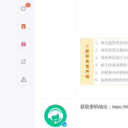
6
1、本主题所有言
©
2、本站所有主题
版
权
3、其他单位或个
免
4、帖子作者须承
责
声
5、本帖部分内容
明
6、如本帖侵犯到
获取密码地址：https://bbs.e