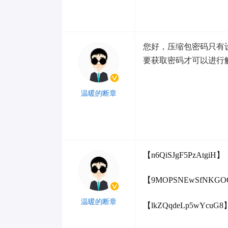
Lv 2
您好，压缩包密码只有
要获取密码才可以进行
温暖的断章
Lv 7
【n6QiSJgF5PzAtgiH】
【9MOPSNEwSfNKGO
温暖的断章
【lkZQqdeLp5wYcuG8
Lv 7