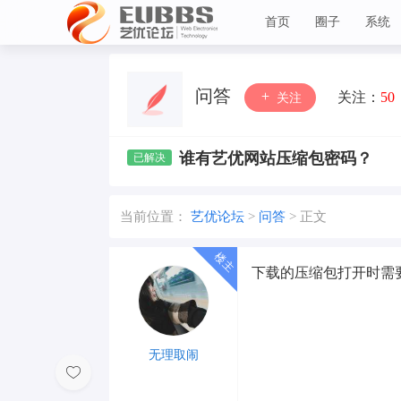
首页
圈子
系统
艺优论坛
问答
关注：
50
关注
谁有艺优网站压缩包密码？
当前位置：
艺优论坛
>
问答
>
正文
下载的压缩包打开时需
无理取闹
Lv 1