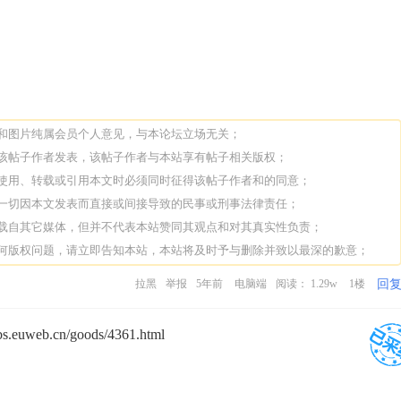
论和图片纯属会员个人意见，与本论坛立场无关；
由该帖子作者发表，该帖子作者与本站享有帖子相关版权；
人使用、转载或引用本文时必须同时征得该帖子作者和的同意；
担一切因本文发表而直接或间接导致的民事或刑事法律责任；
转载自其它媒体，但并不代表本站赞同其观点和对其真实性负责；
任何版权问题，请立即告知本站，本站将及时予与删除并致以最深的歉意；
回
拉黑
举报
5年前
电脑端
阅读： 1.29w
1楼
uweb.cn/goods/4361.html