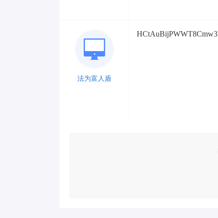
HCtAuBijPWWT8Cmw3b
法为富人盾
Lv 1