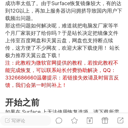
成功率太低了。由于Surface恢复镜像较大，有的达
游戏
兴趣
美图
到12G以上，再加上服务器访问拥挤导致国内用户下
载频出问题。
那这些问题如何解决呢，难道就把电脑发厂家等半
个月厂家装好了给你吗？于是站长决定把镜像文件
问答
闲谈
官方
上传至百度网盘和天翼云盘，网盘也支持断点续
传，这方便了不少网友，欢迎大家下载使用！ 站长
极力推荐天翼云盘下载！
注：此教程为微软官网提供的教程，若按此教程不
任务
排行
历史
能完成恢复，可以联系站长付费协助解决，QQ：
3326686660
温馨提示：若链接失效请及时留言反
艺优网络
VIP 7
馈，我们会第一时间补上！
-29 21:24
电脑端
Surface Laptop Go 2
ce Laptop Go 2镜像
开始之前
eLaptopGo2_BMR_42032_2026.507.11
如果在 Surface 上无法使用恢复选项，请下载所需
5.zip网盘下载
的文件以使 Surface 重新正常工作。
写评论
ace Laptop Go 2 i5/8/128 – Windows