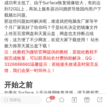
成功率太低了。由于Surface恢复镜像较大，有的达
游戏
兴趣
美图
到12G以上，再加上服务器访问拥挤导致国内用户下
载频出问题。
那这些问题如何解决呢，难道就把电脑发厂家等半
个月厂家装好了给你吗？于是站长决定把镜像文件
问答
闲谈
官方
上传至百度网盘和天翼云盘，网盘也支持断点续
传，这方便了不少网友，欢迎大家下载使用！ 站长
极力推荐天翼云盘下载！
注：此教程为微软官网提供的教程，若按此教程不
任务
排行
历史
能完成恢复，可以联系站长付费协助解决，QQ：
3326686660
温馨提示：若链接失效请及时留言反
艺优网络
VIP 7
馈，我们会第一时间补上！
-29 21:24
电脑端
Surface Laptop Go 2
ce Laptop Go 2镜像
开始之前
eLaptopGo2_BMR_42032_2026.507.11
如果在 Surface 上无法使用恢复选项，请下载所需
5.zip网盘下载
1
的文件以使 Surface 重新正常工作。
写评论
ace Laptop Go 2 i5/8/128 – Windows