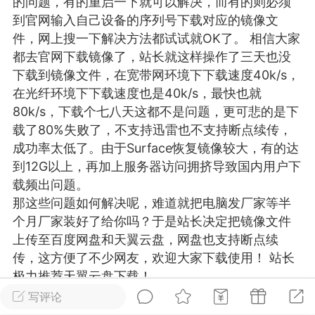
的问题，有的重启一下就可以解决，而有的则必须
游戏
兴趣
美图
到官网输入自己设备的序列号下载对应的镜像文
件，网上搜一下解决方法都试试就OK了。 相信大家
都去官网下载镜像了，站长就这样操作了三天也没
下载到镜像文件，在宽带网环境下下载速度40k/s，
问答
闲谈
官方
在光纤环境下下载速度也是40k/s，最快也就
80k/s，下载个七八天这都不是问题，更可悲的是下
载了80%失败了，不支持迅雷也不支持断点续传，
成功率太低了。由于Surface恢复镜像较大，有的达
任务
排行
历史
到12G以上，再加上服务器访问拥挤导致国内用户下
载频出问题。
艺优网络
VIP 7
那这些问题如何解决呢，难道就把电脑发厂家等半
个月厂家装好了给你吗？于是站长决定把镜像文件
-29 21:24
电脑端
Surface Laptop Go 2
上传至百度网盘和天翼云盘，网盘也支持断点续
ce Laptop Go 2镜像
传，这方便了不少网友，欢迎大家下载使用！ 站长
eLaptopGo2_BMR_42032_2026.507.11
极力推荐天翼云盘下载！
5.zip网盘下载
注：此教程为微软官网提供的教程，若按此教程不
写评论
ace Laptop Go 2 i5/8/128 – Windows
能完成恢复，可以联系站长付费协助解决，QQ：