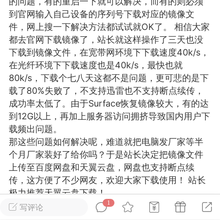
的问题，有的重启一下就可以解决，而有的则必须
游戏
兴趣
美图
到官网输入自己设备的序列号下载对应的镜像文
件，网上搜一下解决方法都试试就OK了。 相信大家
都去官网下载镜像了，站长就这样操作了三天也没
下载到镜像文件，在宽带网环境下下载速度40k/s，
问答
闲谈
官方
在光纤环境下下载速度也是40k/s，最快也就
80k/s，下载个七八天这都不是问题，更可悲的是下
载了80%失败了，不支持迅雷也不支持断点续传，
成功率太低了。由于Surface恢复镜像较大，有的达
任务
排行
历史
到12G以上，再加上服务器访问拥挤导致国内用户下
载频出问题。
艺优网络
VIP 7
那这些问题如何解决呢，难道就把电脑发厂家等半
个月厂家装好了给你吗？于是站长决定把镜像文件
-29 21:24
电脑端
Surface Laptop Go 2
上传至百度网盘和天翼云盘，网盘也支持断点续
ce Laptop Go 2镜像
传，这方便了不少网友，欢迎大家下载使用！ 站长
eLaptopGo2_BMR_42032_2026.507.11
极力推荐天翼云盘下载！
5.zip网盘下载
1
注：此教程为微软官网提供的教程，若按此教程不
写评论
ace Laptop Go 2 i5/8/128 – Windows
能完成恢复，可以联系站长付费协助解决，QQ：