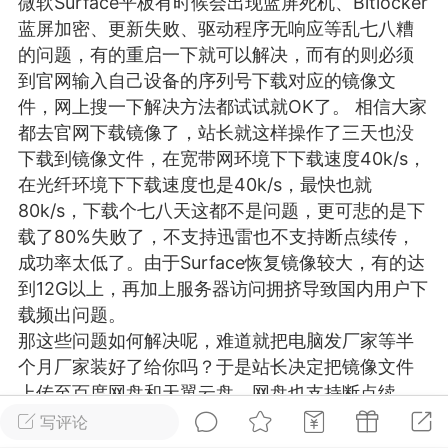
微软Surface平板有时候会出现
蓝屏
死机、Bitlocker
游戏
兴趣
美图
蓝屏加密、更新失败、驱动程序无响应等乱七八糟
的问题，有的重启一下就可以解决，而有的则必须
到官网输入自己设备的序列号下载对应的镜像文
件，网上搜一下解决方法都试试就OK了。 相信大家
问答
闲谈
官方
都去官网下载镜像了，站长就这样操作了三天也没
下载到镜像文件，在宽带网环境下下载速度40k/s，
在光纤环境下下载速度也是40k/s，最快也就
80k/s，下载个七八天这都不是问题，更可悲的是下
任务
排行
历史
载了80%失败了，不支持迅雷也不支持断点续传，
成功率太低了。由于Surface恢复镜像较大，有的达
艺优网络
VIP 7
到12G以上，再加上服务器访问拥挤导致国内用户下
载频出问题。
-29 21:24
电脑端
Surface Laptop Go 2
那这些问题如何解决呢，难道就把电脑发厂家等半
ce Laptop Go 2镜像
个月厂家装好了给你吗？于是站长决定把镜像文件
eLaptopGo2_BMR_42032_2026.507.11
上传至百度网盘和天翼云盘，网盘也支持断点续
5.zip网盘下载
传，这方便了不少网友，欢迎大家下载使用！ 站长
写评论
ace Laptop Go 2 i5/8/128 – Windows
极力推荐天翼云盘下载！