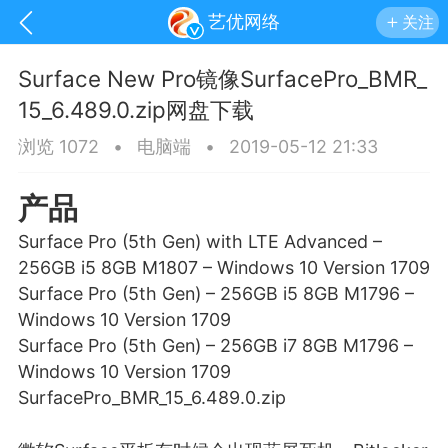
艺优网络
关注
Surface New Pro镜像SurfacePro_BMR_
15_6.489.0.zip网盘下载
浏览 1072
•
电脑端
•
2019-05-12 21:33
产品
Surface Pro (5th Gen) with LTE Advanced –
256GB i5 8GB M1807 – Windows 10 Version 1709
Surface Pro (5th Gen) – 256GB i5 8GB M1796 –
Windows 10 Version 1709
Surface Pro (5th Gen) – 256GB i7 8GB M1796 –
Windows 10 Version 1709
手机
系统
网站
SurfacePro_BMR_15_6.489.0.zip