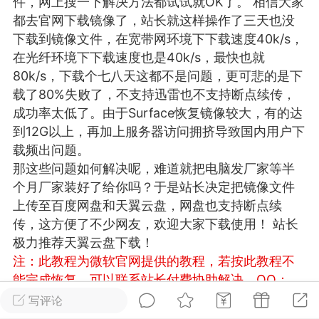
件，网上搜一下解决方法都试试就OK了。 相信大家
游戏
兴趣
美图
都去官网下载镜像了，站长就这样操作了三天也没
下载到镜像文件，在宽带网环境下下载速度40k/s，
在光纤环境下下载速度也是40k/s，最快也就
80k/s，下载个七八天这都不是问题，更可悲的是下
问答
闲谈
官方
载了80%失败了，不支持迅雷也不支持断点续传，
成功率太低了。由于Surface恢复镜像较大，有的达
到12G以上，再加上服务器访问拥挤导致国内用户下
载频出问题。
任务
排行
历史
那这些问题如何解决呢，难道就把电脑发厂家等半
个月厂家装好了给你吗？于是站长决定把镜像文件
艺优网络
VIP 7
上传至百度网盘和天翼云盘，网盘也支持断点续
传，这方便了不少网友，欢迎大家下载使用！ 站长
-29 21:24
电脑端
Surface Laptop Go 2
极力推荐天翼云盘下载！
ce Laptop Go 2镜像
注：此教程为微软官网提供的教程，若按此教程不
eLaptopGo2_BMR_42032_2026.507.11
能完成恢复，可以联系站长付费协助解决，QQ：
5.zip网盘下载
3326686660
温馨提示：若链接失效请及时留言反
写评论
ace Laptop Go 2 i5/8/128 – Windows
馈，我们会第一时间补上！