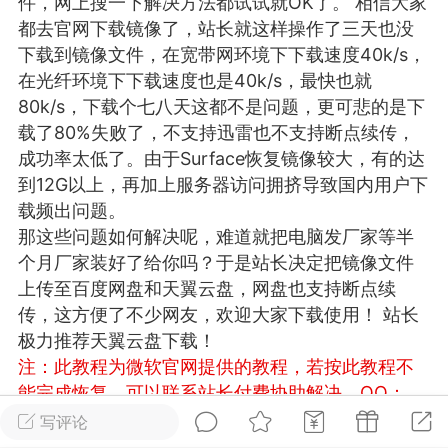
件，网上搜一下解决方法都试试就OK了。 相信大家
游戏
兴趣
美图
都去官网下载镜像了，站长就这样操作了三天也没
下载到镜像文件，在宽带网环境下下载速度40k/s，
在光纤环境下下载速度也是40k/s，最快也就
80k/s，下载个七八天这都不是问题，更可悲的是下
问答
闲谈
官方
载了80%失败了，不支持迅雷也不支持断点续传，
成功率太低了。由于Surface恢复镜像较大，有的达
到12G以上，再加上服务器访问拥挤导致国内用户下
载频出问题。
任务
排行
历史
那这些问题如何解决呢，难道就把电脑发厂家等半
个月厂家装好了给你吗？于是站长决定把镜像文件
艺优网络
VIP 7
上传至百度网盘和天翼云盘，网盘也支持断点续
传，这方便了不少网友，欢迎大家下载使用！ 站长
-29 21:24
电脑端
Surface Laptop Go 2
极力推荐天翼云盘下载！
ce Laptop Go 2镜像
注：此教程为微软官网提供的教程，若按此教程不
eLaptopGo2_BMR_42032_2026.507.11
能完成恢复，可以联系站长付费协助解决，QQ：
5.zip网盘下载
3326686660
温馨提示：若链接失效请及时留言反
写评论
ace Laptop Go 2 i5/8/128 – Windows
馈，我们会第一时间补上！