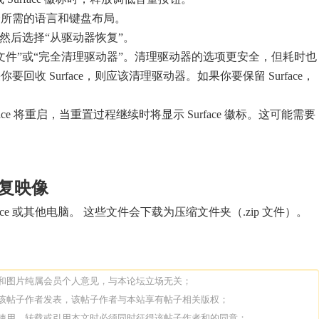
择所需的语言和键盘布局。
，然后选择“从驱动器恢复”。
文件”或“完全清理驱动器”。清理驱动器的选项更安全，但耗时也
回收 Surface，则应该清理驱动器。如果你要保留 Surface，
。
face 将重启，当重置过程继续时将显示 Surface 徽标。这可能需要
 恢复映像
ace 或其他电脑。 这些文件会下载为压缩文件夹（.zip 文件）。
论和图片纯属会员个人意见，与本论坛立场无关；
由该帖子作者发表，该帖子作者与本站享有帖子相关版权；
人使用、转载或引用本文时必须同时征得该帖子作者和的同意；