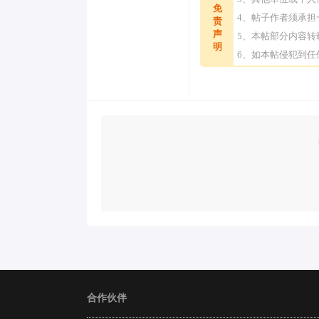
免
4、帖子作者须承
责
声
5、本帖部分内容
明
6、如本帖侵犯到
合作伙伴