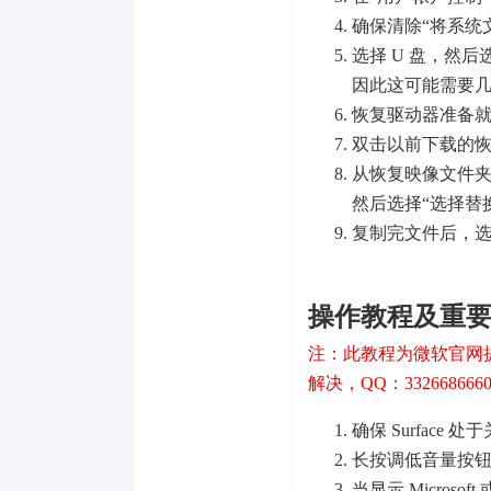
确保清除“将系统
选择 U 盘，然
因此这可能需要
恢复驱动器准备就
双击以前下载的恢复
从恢复映像文件夹
然后选择“选择替
复制完文件后，选
操作教程及重
注：此教程为微软官网
解决，QQ：332668666
确保 Surface
长按调低音量按
当显示 Microso