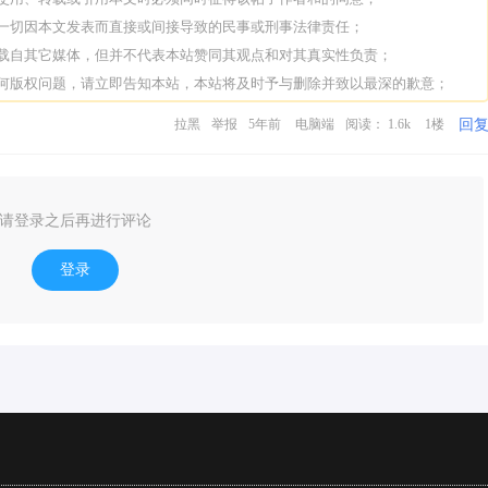
担一切因本文发表而直接或间接导致的民事或刑事法律责任；
转载自其它媒体，但并不代表本站赞同其观点和对其真实性负责；
任何版权问题，请立即告知本站，本站将及时予与删除并致以最深的歉意；
回
拉黑
举报
5年前
电脑端
阅读： 1.6k
1楼
请登录之后再进行评论
登录