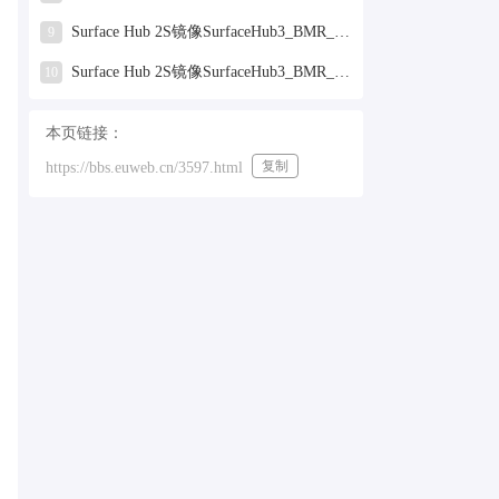
Surface Hub 2S镜像SurfaceHub3_BMR_155000_2025.319.9959381.zip网盘下载
9
Surface Hub 2S镜像SurfaceHub3_BMR_155000_2024.731.9330938.zip网盘下载
10
本页链接：
复制
https://bbs.euweb.cn/3597.html