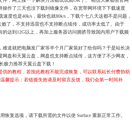
文件，网上搜一下解决方法都试试就OK了。 相信大家都去官网
样操作了三天也没下载到镜像文件，在宽带网环境下下载速度
下载速度也是40k/s，最快也就80k/s，下载个七八天这都不是问题，
%失败了，不支持迅雷也不支持断点续传，成功率太低了。由于
较大，有的达到12G以上，再加上服务器访问拥挤导致国内用户下载频
，难道就把电脑发厂家等半个月厂家装好了给你吗？于是站长决
度网盘和天翼云盘，网盘也支持断点续传，这方便了不少网友，
站长极力推荐天翼云盘下载！
提供的教程，若按此教程不能完成恢复，可以联系站长付费协助
0
温馨提示：若链接失效请及时留言反馈，我们会第一时间补
无法使用恢复选项，请下载所需的文件以使 Surface 重新正常工作。