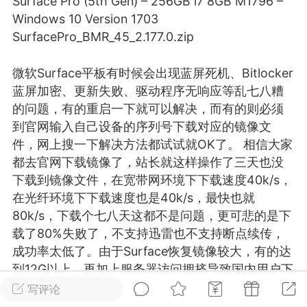
Surface Pro (5th Gen) – 256GB i7 8GB M1796 –
游戏
兴趣
美图
Windows 10 Version 1703
SurfacePro_BMR_45_2.177.0.zip
微软Surface平板有时候会出现
蓝屏
死机、Bitlocker
问答
闲谈
官方
蓝屏加密、更新失败、驱动程序无响应等乱七八糟
的问题，有的重启一下就可以解决，而有的则必须
到官网输入自己设备的序列号下载对应的镜像文
件，网上搜一下解决方法都试试就OK了。 相信大家
任务
排行
历史
都去官网下载镜像了，站长就这样操作了三天也没
下载到镜像文件，在宽带网环境下下载速度40k/s，
艺优网络
VIP 7
在光纤环境下下载速度也是40k/s，最快也就
80k/s，下载个七八天这都不是问题，更可悲的是下
-29 21:24
电脑端
Surface Laptop Go 2
载了80%失败了，不支持迅雷也不支持断点续传，
ce Laptop Go 2镜像
成功率太低了。由于Surface恢复镜像较大，有的达
eLaptopGo2_BMR_42032_2026.507.11
到12G以上，再加上服务器访问拥挤导致国内用户下
5.zip网盘下载
载频出问题。
写评论
ace Laptop Go 2 i5/8/128 – Windows
那这些问题如何解决呢，难道就把电脑发厂家等半