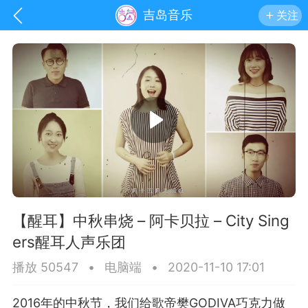
吉岛音乐
关注
【醒耳】中秋串烧 – 阿卡贝拉 – City Sing
ers醒耳人声乐团
手机
系统
网站
播放 50547
•
电脑端
•
2020-11-10 17:01
2016年的中秋节，我们给歌帝樊GODIVA巧克力做