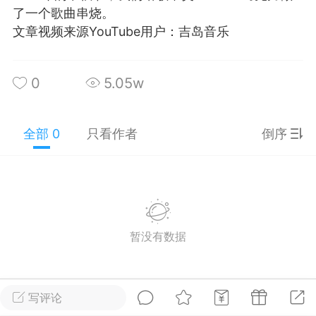
了一个歌曲串烧。
游戏
兴趣
美图
文章视频来源YouTube用户：吉岛音乐
0
5.05w
问答
闲谈
官方
全部 0
只看作者
倒序
任务
排行
历史
艺优网络
VIP 7
-29 21:24
电脑端
Surface Laptop Go 2
暂没有数据
ce Laptop Go 2镜像
eLaptopGo2_BMR_42032_2026.507.11
5.zip网盘下载
写评论
ace Laptop Go 2 i5/8/128 – Windows