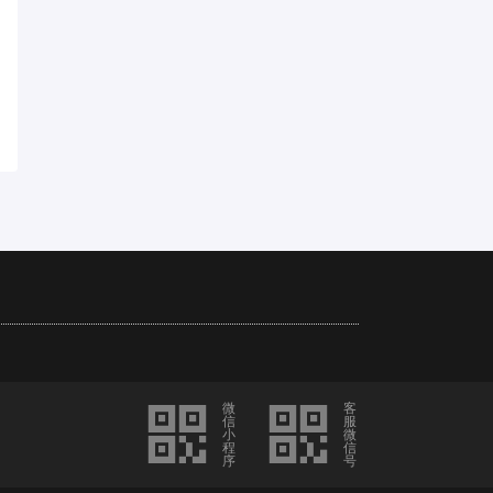
微
客
信
服
小
微
程
信
序
号