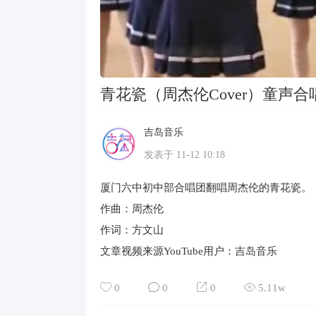
青花瓷（周杰伦Cover）童声合
吉岛音乐
Lv 1
发表于 11-12 10:18
厦门六中初中部合唱团翻唱周杰伦的青花瓷。
作曲：周杰伦
作词：方文山
文章视频来源YouTube用户：吉岛音乐
0
0
0
5.11w