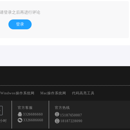
请登录之后再进行评论
登录
Windwos操作系统网
Mac操作系统网
代码高亮工具
官方客服
官方热线
心
3326686660
15187650007
3326686660
4小时
18187228090