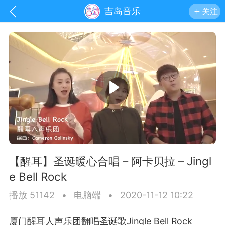
吉岛音乐
关注
【醒耳】圣诞暖心合唱 – 阿卡贝拉 – Jingl
e Bell Rock
手机
系统
网站
播放 51142
•
电脑端
•
2020-11-12 10:22
厦门醒耳人声乐团翻唱圣诞歌Jingle Bell Rock