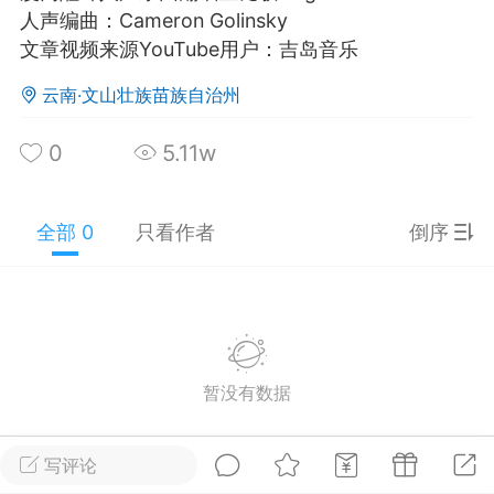
人声编曲：Cameron Golinsky
游戏
兴趣
美图
文章视频来源YouTube用户：吉岛音乐
云南·文山壮族苗族自治州
问答
闲谈
官方
0
5.11w
全部 0
只看作者
倒序
任务
排行
历史
艺优网络
VIP 7
-29 21:24
电脑端
Surface Laptop Go 2
ce Laptop Go 2镜像
暂没有数据
eLaptopGo2_BMR_42032_2026.507.11
5.zip网盘下载
写评论
ace Laptop Go 2 i5/8/128 – Windows