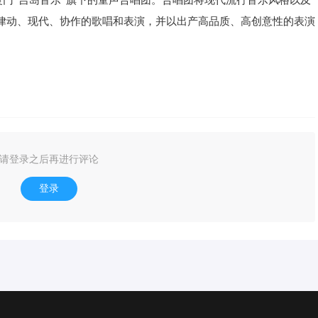
是厦门“吉岛音乐”旗下的童声合唱团。合唱团将现代流行音乐风格以及
律动、现代、协作的歌唱和表演，并以出产高品质、高创意性的表演
请登录之后再进行评论
登录