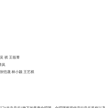
吴 祺 王筱菁
琦岚
 张恺晟 林小颍 王艺棋