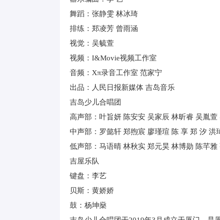
舞蹈：张静雯 林冰琦
排练：郑凌芳 曾雨涵
视觉：吴毓萱
视频：I&Movie视频工作室
音频：Xπ录音工作室 范家宁
出品：人民日报新媒体 吉岛音乐
吉岛少儿合唱团
高声部：叶旨妍 陈安安 吴家辰 林昕睿 吴胤萱 
中声部：罗懿轩 郑煦宸 廖瑾瑄 陈 享 郑 汐 洪
低声部：马语晴 林秋实 郑元昊 林博勋 陈芊雅
吉屋乐队
键盘：李艺
贝斯：黄娇娇
鼓：杨坤燊