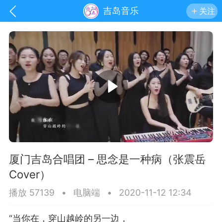
吉岛音乐
关注
厦门吉岛合唱团 – 思念是一种病（张震岳
Cover）
手机
系统
网站
播放 57139
•
电脑端
•
2020-11-12 12:34
“当你在，穿山越岭的另一边，