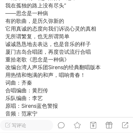
我在孤独的路上没有尽头”
游戏
兴趣
美图
——思念是一种病
有的歌曲，是历久弥新的
它用真诚的态度向我们诉说心灵的真相
问答
闲谈
官方
无所谓繁复，也无所谓简单
诚诚恳恳地去表达，也是音乐的样子
厦门吉岛合唱团，再度尝试流行合唱
重拾老歌《思念是一种病》
任务
排行
历史
改编台湾人声乐团Sirens的经典翻唱版本
用热情和饱满的和声，唱响青春！
词曲：齐秦
艺优网络
VIP 7
合唱编曲：黄烈传
-29 21:24
电脑端
Surface Laptop Go 2
乐队编曲：李艺
ce Laptop Go 2镜像
原唱：Sirens蓝色警报
eLaptopGo2_BMR_42032_2026.507.11
音频：范家宁
5.zip网盘下载
视频：骏腾
写评论
ace Laptop Go 2 i5/8/128 – Windows
出品：吉岛音乐