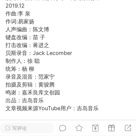
2019.12
游戏
兴趣
美图
作曲:李 泉
作词:易家扬
人声编曲：陈文博
问答
闲谈
官方
键盘改编：苗 子
打击改编：蒋进之
贝斯录音：Jack Lecomber
制作人：徐 聪
任务
排行
历史
统筹：杨 柳
录音及混音：范家宁
拍摄及剪辑：黄骏腾
艺优网络
VIP 7
鸣谢：嘉禾良库文创园
-29 21:24
电脑端
Surface Laptop Go 2
出品：吉岛音乐
ce Laptop Go 2镜像
文章视频来源YouTube用户：吉岛音乐
eLaptopGo2_BMR_42032_2026.507.11
5.zip网盘下载
写评论
0
5.74w
ace Laptop Go 2 i5/8/128 – Windows