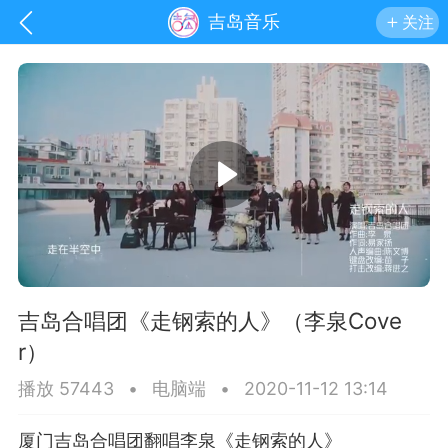
吉岛音乐
关注
吉岛合唱团《走钢索的人》（李泉Cove
r）
手机
系统
网站
播放 57443
•
电脑端
•
2020-11-12 13:14
厦门吉岛合唱团翻唱李泉《走钢索的人》