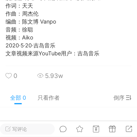
作词：天天
游戏
兴趣
美图
作曲：周杰伦
编曲：陈文博 Vanpo
音频：徐聪
问答
闲谈
官方
视频：Aiko
2020·5·20·吉岛音乐
文章视频来源YouTube用户：吉岛音乐
任务
排行
历史
0
5.93w
艺优网络
VIP 7
-29 21:24
电脑端
Surface Laptop Go 2
全部 0
只看作者
倒序
ce Laptop Go 2镜像
eLaptopGo2_BMR_42032_2026.507.11
5.zip网盘下载
写评论
ace Laptop Go 2 i5/8/128 – Windows