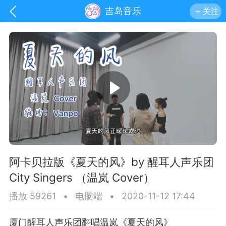
吉岛音乐
关注
阿卡贝拉版《夏天的风》by 醒耳人声乐团
City Singers （温岚 Cover）
手机
系统
网站
播放 59261
•
电脑端
•
2020-11-12 17:44
厦门醒耳人声乐团翻唱温岚《夏天的风》