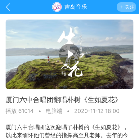
吉岛音乐
关注
厦门六中合唱团翻唱朴树《生如夏花》
播放 61014
•
电脑端
•
2020-11-12 18:00
手机
系统
网站
厦门六中合唱团这次翻唱了朴树的《生如夏花》，
以此来缅怀他们曾经的指挥高至凡老师。去年的今