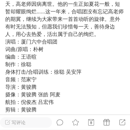
天，高老师因病离世。他的一生正如夏花一般，短
游戏
兴趣
美图
暂却耀眼绚烂……这一年来，合唱团没有忘记高老师
的期冀，继续为大家带来一首首动听的旋律。意外
有时无法预知，但愿我们珍惜每一天，善待身边
人，用心去热爱，活出属于自己的绚烂。
问答
闲谈
官方
演唱：厦门六中合唱团
词曲/原唱：朴树
编曲：王语暄
任务
排行
历史
制作：徐聪
身体打击/合唱训练：徐聪 吴安萍
音频：范家宁
艺优网络
VIP 7
导演：黄骏腾
-29 21:24
电脑端
Surface Laptop Go 2
摄像：黄骏腾 张皓 阿麦
ce Laptop Go 2镜像
航拍：倪俊杰 吕宏伟
eLaptopGo2_BMR_42032_2026.507.11
剪辑：黄骏腾
5.zip网盘下载
调色：栗子
写评论
脚本：鲍樟青
ace Laptop Go 2 i5/8/128 – Windows