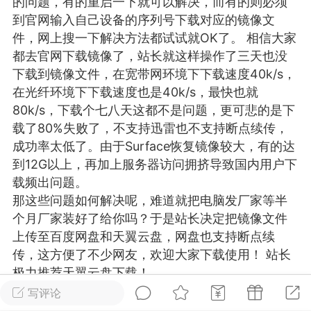
的问题，有的重启一下就可以解决，而有的则必须
游戏
兴趣
美图
到官网输入自己设备的序列号下载对应的镜像文
件，网上搜一下解决方法都试试就OK了。 相信大家
都去官网下载镜像了，站长就这样操作了三天也没
下载到镜像文件，在宽带网环境下下载速度40k/s，
问答
闲谈
官方
在光纤环境下下载速度也是40k/s，最快也就
80k/s，下载个七八天这都不是问题，更可悲的是下
载了80%失败了，不支持迅雷也不支持断点续传，
成功率太低了。由于Surface恢复镜像较大，有的达
任务
排行
历史
到12G以上，再加上服务器访问拥挤导致国内用户下
载频出问题。
艺优网络
VIP 7
那这些问题如何解决呢，难道就把电脑发厂家等半
个月厂家装好了给你吗？于是站长决定把镜像文件
-29 21:24
电脑端
Surface Laptop Go 2
上传至百度网盘和天翼云盘，网盘也支持断点续
ce Laptop Go 2镜像
传，这方便了不少网友，欢迎大家下载使用！ 站长
eLaptopGo2_BMR_42032_2026.507.11
极力推荐天翼云盘下载！
5.zip网盘下载
注：此教程为微软官网提供的教程，若按此教程不
写评论
ace Laptop Go 2 i5/8/128 – Windows
能完成恢复，可以联系站长付费协助解决，QQ：