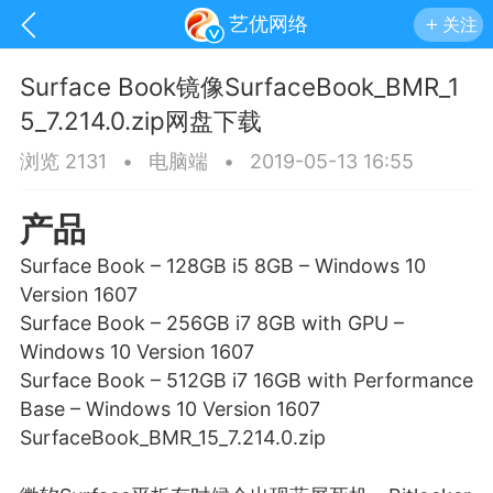
艺优网络
关注
Surface Book镜像SurfaceBook_BMR_1
5_7.214.0.zip网盘下载
浏览 2131
•
电脑端
•
2019-05-13 16:55
产品
Surface Book – 128GB i5 8GB – Windows 10
Version 1607
Surface Book – 256GB i7 8GB with GPU –
Windows 10 Version 1607
Surface Book – 512GB i7 16GB with Performance
Base – Windows 10 Version 1607
手机
系统
网站
SurfaceBook_BMR_15_7.214.0.zip