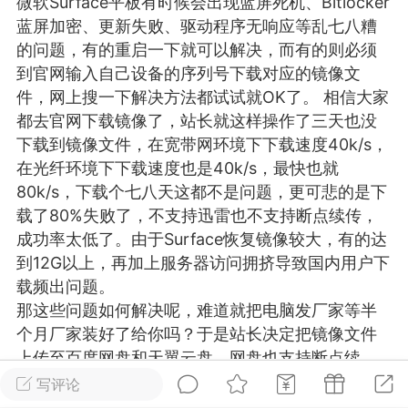
微软Surface平板有时候会出现
蓝屏
死机、Bitlocker
游戏
兴趣
美图
蓝屏加密、更新失败、驱动程序无响应等乱七八糟
的问题，有的重启一下就可以解决，而有的则必须
到官网输入自己设备的序列号下载对应的镜像文
件，网上搜一下解决方法都试试就OK了。 相信大家
问答
闲谈
官方
都去官网下载镜像了，站长就这样操作了三天也没
下载到镜像文件，在宽带网环境下下载速度40k/s，
在光纤环境下下载速度也是40k/s，最快也就
80k/s，下载个七八天这都不是问题，更可悲的是下
任务
排行
历史
载了80%失败了，不支持迅雷也不支持断点续传，
成功率太低了。由于Surface恢复镜像较大，有的达
艺优网络
VIP 7
到12G以上，再加上服务器访问拥挤导致国内用户下
载频出问题。
-29 21:24
电脑端
Surface Laptop Go 2
那这些问题如何解决呢，难道就把电脑发厂家等半
ce Laptop Go 2镜像
个月厂家装好了给你吗？于是站长决定把镜像文件
eLaptopGo2_BMR_42032_2026.507.11
上传至百度网盘和天翼云盘，网盘也支持断点续
5.zip网盘下载
传，这方便了不少网友，欢迎大家下载使用！ 站长
写评论
ace Laptop Go 2 i5/8/128 – Windows
极力推荐天翼云盘下载！