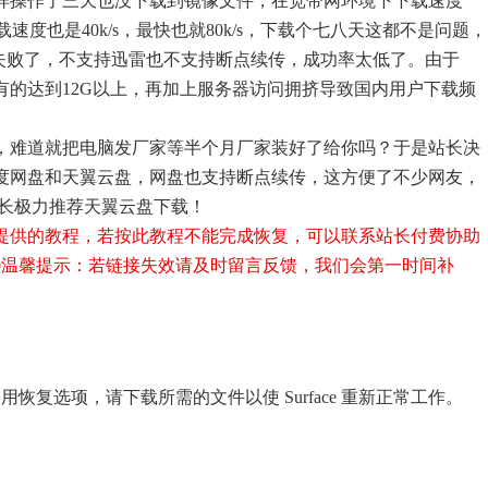
样操作了三天也没下载到镜像文件，在宽带网环境下下载速度
下载速度也是40k/s，最快也就80k/s，下载个七八天这都不是问题，
%失败了，不支持迅雷也不支持断点续传，成功率太低了。由于
较大，有的达到12G以上，再加上服务器访问拥挤导致国内用户下载频
，难道就把电脑发厂家等半个月厂家装好了给你吗？于是站长决
度网盘和天翼云盘，网盘也支持断点续传，这方便了不少网友，
站长极力推荐天翼云盘下载！
提供的教程，若按此教程不能完成恢复，可以联系站长付费协助
0
温馨提示：若链接失效请及时留言反馈，我们会第一时间补
无法使用恢复选项，请下载所需的文件以使 Surface 重新正常工作。