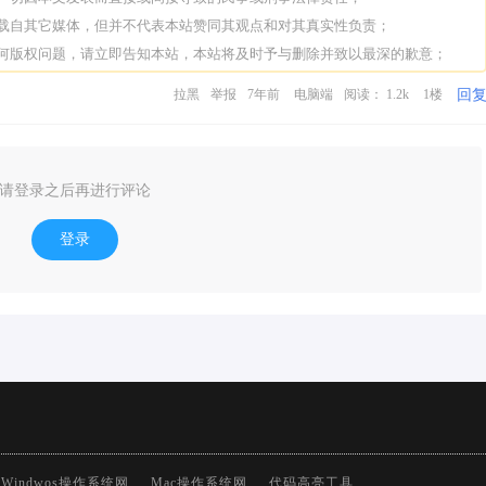
转载自其它媒体，但并不代表本站赞同其观点和对其真实性负责；
任何版权问题，请立即告知本站，本站将及时予与删除并致以最深的歉意；
回
拉黑
举报
7年前
电脑端
阅读： 1.2k
1楼
请登录之后再进行评论
登录
Windwos操作系统网
Mac操作系统网
代码高亮工具