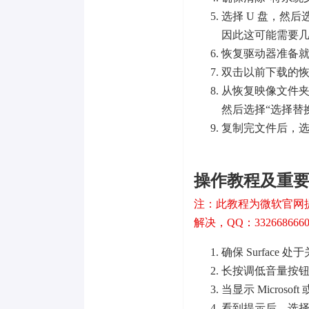
选择 U 盘，然
因此这可能需要
恢复驱动器准备就
双击以前下载的恢复
从恢复映像文件夹
然后选择“选择替
复制完文件后，选
操作教程及重
注：此教程为微软官网
解决，QQ：332668666
确保 Surface
长按调低音量按
当显示 Microso
看到提示后，选