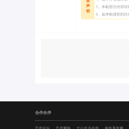
责
声
5、本帖部分内容
明
6、如本帖侵犯到
合作伙伴
艺优论坛
艺优网络
文山生活在线
操作系统网