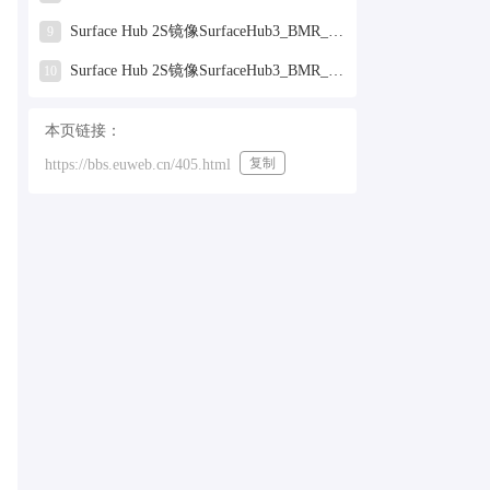
Surface Hub 2S镜像SurfaceHub3_BMR_155000_2025.319.9959381.zip网盘下载
9
Surface Hub 2S镜像SurfaceHub3_BMR_155000_2024.731.9330938.zip网盘下载
10
本页链接：
复制
https://bbs.euweb.cn/405.html