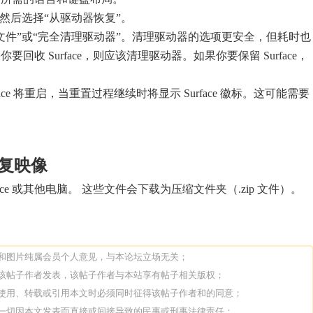
，然后选择“从驱动器恢复”。
文件”或“完全清理驱动器”。清理驱动器的选项更安全，但耗时也
回收 Surface，则应该清理驱动器。如果你要保留 Surface，
。
face 将重启，当重置过程继续时将显示 Surface 徽标。这可能需要
 恢复映像
ace 或其他电脑。 这些文件会下载为压缩文件夹（.zip 文件）。
论和图片纯属会员个人意见，与本论坛立场无关；
由该帖子作者发表，该帖子作者与本站享有帖子相关版权；
人使用、转载或引用本文时必须同时征得该帖子作者和的同意；
担一切因本文发表而直接或间接导致的民事或刑事法律责任；