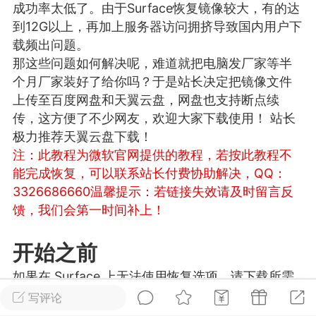
成功率太低了。由于Surface恢复镜像较大，有的达
游戏
兴趣
美图
到12G以上，再加上服务器访问拥挤导致国内用户下
载频出问题。
那这些问题如何解决呢，难道就把电脑发厂家等半
个月厂家装好了给你吗？于是站长决定把镜像文件
问答
闲谈
官方
上传至百度网盘和天翼云盘，网盘也支持断点续
传，这方便了不少网友，欢迎大家下载使用！ 站长
极力推荐天翼云盘下载！
注：此教程为微软官网提供的教程，若按此教程不
任务
排行
历史
能完成恢复，可以联系站长付费协助解决，QQ：
3326686660
温馨提示：若链接失效请及时留言反
艺优网络
VIP 7
馈，我们会第一时间补上！
-29 21:24
电脑端
Surface Laptop Go 2
ce Laptop Go 2镜像
开始之前
eLaptopGo2_BMR_42032_2026.507.11
如果在 Surface 上无法使用恢复选项，请下载所需
5.zip网盘下载
的文件以使 Surface 重新正常工作。
写评论
ace Laptop Go 2 i5/8/128 – Windows