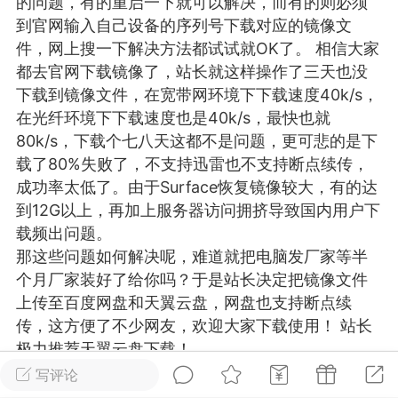
的问题，有的重启一下就可以解决，而有的则必须
游戏
兴趣
美图
到官网输入自己设备的序列号下载对应的镜像文
件，网上搜一下解决方法都试试就OK了。 相信大家
都去官网下载镜像了，站长就这样操作了三天也没
下载到镜像文件，在宽带网环境下下载速度40k/s，
问答
闲谈
官方
在光纤环境下下载速度也是40k/s，最快也就
80k/s，下载个七八天这都不是问题，更可悲的是下
载了80%失败了，不支持迅雷也不支持断点续传，
成功率太低了。由于Surface恢复镜像较大，有的达
任务
排行
历史
到12G以上，再加上服务器访问拥挤导致国内用户下
载频出问题。
艺优网络
VIP 7
那这些问题如何解决呢，难道就把电脑发厂家等半
个月厂家装好了给你吗？于是站长决定把镜像文件
-29 21:24
电脑端
Surface Laptop Go 2
上传至百度网盘和天翼云盘，网盘也支持断点续
ce Laptop Go 2镜像
传，这方便了不少网友，欢迎大家下载使用！ 站长
eLaptopGo2_BMR_42032_2026.507.11
极力推荐天翼云盘下载！
5.zip网盘下载
注：此教程为微软官网提供的教程，若按此教程不
写评论
ace Laptop Go 2 i5/8/128 – Windows
能完成恢复，可以联系站长付费协助解决，QQ：