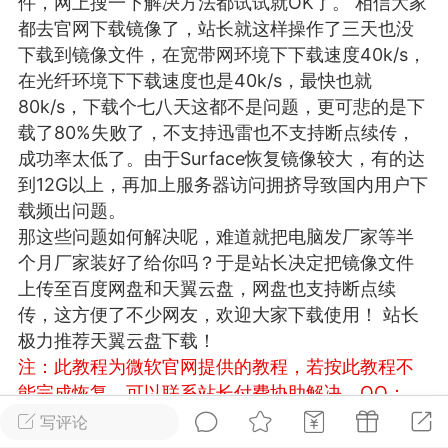
件，网上搜一下解决方法都试试就OK了。 相信大家
游戏
兴趣
美图
都去官网下载镜像了，站长就这样操作了三天也没
下载到镜像文件，在宽带网环境下下载速度40k/s，
在光纤环境下下载速度也是40k/s，最快也就
80k/s，下载个七八天这都不是问题，更可悲的是下
问答
闲谈
官方
载了80%失败了，不支持迅雷也不支持断点续传，
成功率太低了。由于Surface恢复镜像较大，有的达
到12G以上，再加上服务器访问拥挤导致国内用户下
载频出问题。
任务
排行
历史
那这些问题如何解决呢，难道就把电脑发厂家等半
个月厂家装好了给你吗？于是站长决定把镜像文件
艺优网络
VIP 7
上传至百度网盘和天翼云盘，网盘也支持断点续
传，这方便了不少网友，欢迎大家下载使用！ 站长
-29 21:24
电脑端
Surface Laptop Go 2
极力推荐天翼云盘下载！
ce Laptop Go 2镜像
注：此教程为微软官网提供的教程，若按此教程不
eLaptopGo2_BMR_42032_2026.507.11
能完成恢复，可以联系站长付费协助解决，QQ：
5.zip网盘下载
3326686660
温馨提示：若链接失效请及时留言反
写评论
ace Laptop Go 2 i5/8/128 – Windows
馈，我们会第一时间补上！