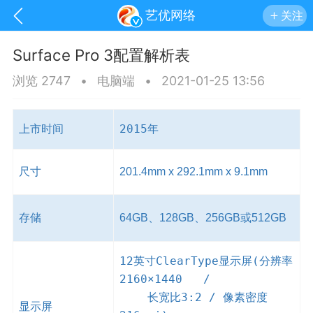
艺优网络
关注
Surface Pro 3配置解析表
浏览 2747
•
电脑端
•
2021-01-25 13:56
2015年
上市时间
尺寸
201.4mm x 292.1mm x 9.1mm
存储
64GB、128GB、256GB或512GB
手机
系统
网站
12英寸ClearType显示屏(分辨率
2160×1440 /
长宽比3:2 / 像素密度
显示屏