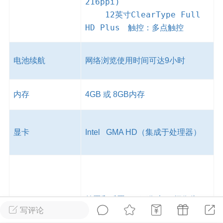
216ppi)
游戏
兴趣
美图
12英寸ClearType Full
HD Plus 触控：多点触控
问答
闲谈
官方
电池续航
网络浏览使用时间可达9小时
内存
4GB 或 8GB内存
任务
排行
历史
显卡
Intel GMA HD（集成于处理器）
艺优网络
VIP 7
-29 21:24
电脑端
Surface Laptop Go 2
ce Laptop Go 2镜像
eLaptopGo2_BMR_42032_2026.507.11
5.zip网盘下载
前置和后置500万像素HD摄像头、
摄像头
写评论
立体声麦克风、
ace Laptop Go 2 i5/8/128 – Windows
视频