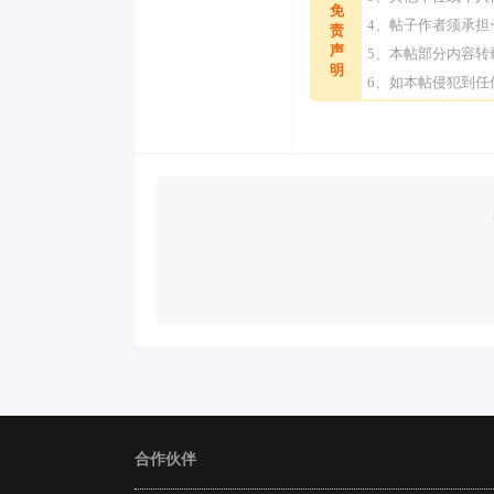
免
4、帖子作者须承
责
声
5、本帖部分内容
明
6、如本帖侵犯到
合作伙伴