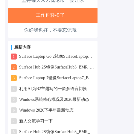
坚持每天来艺优论坛，会让你
工作也轻松了！
你好我也好，不要忘记哦！
生活也美好了！
心情也舒畅了！
最新内容
Surface Laptop Go 2镜像SurfaceLaptopGo2_BMR_42032_2026.507.11898505.zip网盘下载
1
走路也有劲了！
Surface Hub 2S镜像SurfaceHub3_BMR_155000_2026.420.11870147.zip网盘下载
2
腿也不痛了！
Surface Laptop 7镜像SurfaceLaptop7_BMR_12010_2025.1009.12069254.zip网盘下载
3
利用AI为B2主题写的一款多语言切换插件
4
腰也不酸了！
Windows系统核心概况及2026最新动态
5
工作也轻松了！
Windows 2026下半年最新动态
6
新人交流学习一下
7
Surface Hub 2S镜像SurfaceHub3_BMR_155000_2025.819.11244626.zip网盘下载
8