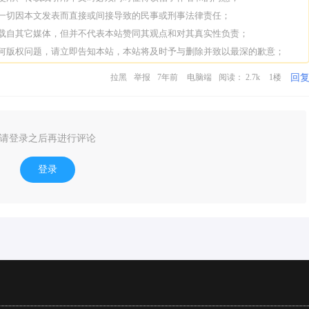
担一切因本文发表而直接或间接导致的民事或刑事法律责任；
转载自其它媒体，但并不代表本站赞同其观点和对其真实性负责；
任何版权问题，请立即告知本站，本站将及时予与删除并致以最深的歉意；
回
拉黑
举报
7年前
电脑端
阅读： 2.7k
1楼
请登录之后再进行评论
登录