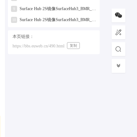
Surface Hub 2S镜像SurfaceHub3_BMR_155000_2025.319.9959381.zip网盘下载
9
Surface Hub 2S镜像SurfaceHub3_BMR_155000_2024.731.9330938.zip网盘下载
10
本页链接：
复制
https://bbs.euweb.cn/490.html