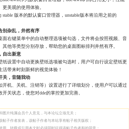
、更美观的使用体验。
将作为 stable 版本的默认窗口管理器，unstable版本将沿用之前的
告别杂乱，井然有序
桌面右键菜单中的自动整理选项被勾选，文件将会按照视频、音
、其他等类型分别存放，帮助您的桌面图标排列井然有序。
，自出新意
壁纸设置中自动更换壁纸选项被勾选时，用户可自行设定壁纸更
生活带来时刻新鲜的视觉体验！
开关，音随我动
如开机、关机、注销等）设置进行了详细划分，使用户可以通过
效开关状态，使您对dde的掌控更加完善。
论和图片纯属会员个人意见，与本论坛立场无关；
由该帖子作者发表，该帖子作者与本站享有帖子相关版权；
人使用、转载或引用本文时必须同时征得该帖子作者和的同意；