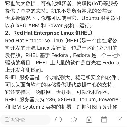
它也为大数据、可视化和容器、物联网(IoT)等服务
游戏
兴趣
美图
提供了卓越的支持。如果不是所有常见的公共云，
大多数情况下，你都可以使用它。Ubuntu 服务器可
以在 x86, ARM 和 Power 架构上运行。
2、Red Hat Enterprise Linux (RHEL)
问答
闲谈
官方
Red Hat Enterprise Linux (RHEL)是一个由红帽公
司开发的开源 Linux 发行版，也是一款商业使用的
发行版。RHEL 基于 Fedora，Fedora 是一个由社区
任务
排行
历史
驱动的项目，RHEL 上大量的软件是首先在 Fedora
上开发和测试的。
RHEL 服务器是一个功能强大、稳定和安全的软件，
艺优网络
VIP 7
可以为面向软件的存储提供现代数据中心的支持。
-29 21:24
电脑端
Surface Laptop Go 2
它还支持云、物联网、大数据、可视化和容器。
ce Laptop Go 2镜像
RHEL 服务器支持 x86, x86-64, Itanium, PowerPC
eLaptopGo2_BMR_42032_2026.507.11
和 IBM System z 架构的机器。红帽订阅服务让你
5.zip网盘下载
能够获得最新的企业级软件、可信赖的知识、产品
写评论
安全性和来自工程师的技术支持。
ace Laptop Go 2 i5/8/128 – Windows