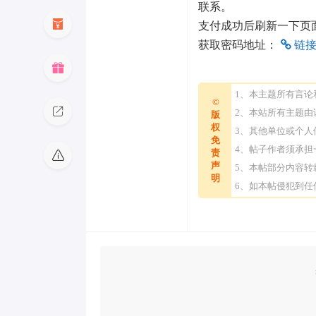
联系。
支付成功后刷新一下页
获取密码地址：
链
1、本主题所有言
©
2、本站所有主题
版
权
3、其他单位或个
免
4、帖子作者须承
责
声
5、本帖部分内容
明
6、如本帖侵犯到