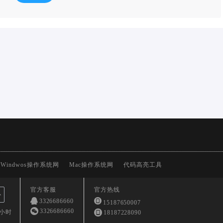
Windwos操作系统网
Mac操作系统网
代码高亮工具
官方客服
官方热线
心
3326686660
15187650007
3326686660
4小时
18187228090