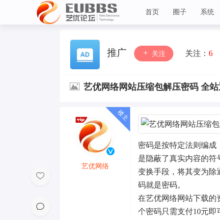
首页
圈子
系统
艺优论坛
推广
关注：
6
关注
艺优网络网站压缩包解压密码 全站
密码是按特定法则编成
是隐蔽了真实内容的符
艺优网络
变换手段，将其变为除
VIP 7
码就是密码。
在艺优网络网站下载的
个密码
只需支付10元即