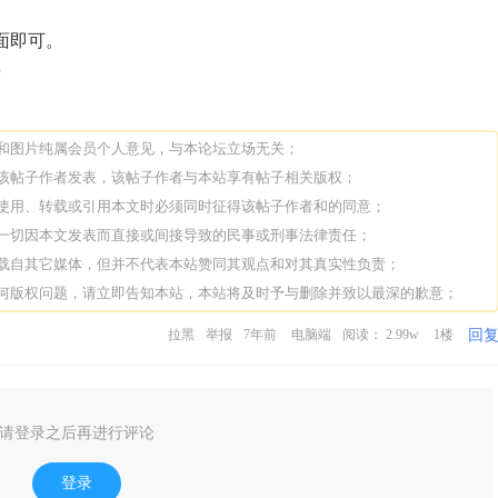
面即可。
接
论和图片纯属会员个人意见，与本论坛立场无关；
由该帖子作者发表，该帖子作者与本站享有帖子相关版权；
人使用、转载或引用本文时必须同时征得该帖子作者和的同意；
担一切因本文发表而直接或间接导致的民事或刑事法律责任；
转载自其它媒体，但并不代表本站赞同其观点和对其真实性负责；
任何版权问题，请立即告知本站，本站将及时予与删除并致以最深的歉意；
回
拉黑
举报
7年前
电脑端
阅读： 2.99w
1楼
请登录之后再进行评论
登录