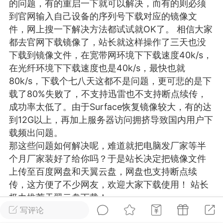
的问题，有的重启一下就可以解决，而有的则必须
游戏
兴趣
美图
到官网输入自己设备的序列号下载对应的镜像文
件，网上搜一下解决方法都试试就OK了。 相信大家
都去官网下载镜像了，站长就这样操作了三天也没
下载到镜像文件，在宽带网环境下下载速度40k/s，
问答
闲谈
官方
在光纤环境下下载速度也是40k/s，最快也就
80k/s，下载个七八天这都不是问题，更可悲的是下
载了80%失败了，不支持迅雷也不支持断点续传，
成功率太低了。由于Surface恢复镜像较大，有的达
任务
排行
历史
到12G以上，再加上服务器访问拥挤导致国内用户下
载频出问题。
艺优网络
VIP 7
那这些问题如何解决呢，难道就把电脑发厂家等半
-29 21:24
电脑端
Surface Laptop Go 2
个月厂家装好了给你吗？于是站长决定把镜像文件
上传至百度网盘和天翼云盘，网盘也支持断点续
ce Laptop Go 2镜像
传，这方便了不少网友，欢迎大家下载使用！ 站长
eLaptopGo2_BMR_42032_2026.507.11
极力推荐天翼云盘下载！
5.zip网盘下载
注：此教程为微软官网提供的教程，若按此教程不
写评论
ace Laptop Go 2 i5/8/128 – Windows