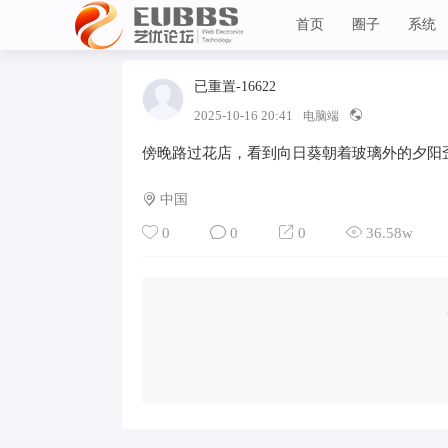
首页
圈子
系统
已重置-16622
Lv 1
艺优论坛
2025-10-16 20:41
电脑端
傍晚路过花店，看到向日葵朝着玻璃外的夕阳
中国
0
0
0
36.58w