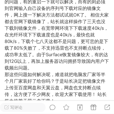
的问题，有的重启一下就可以解决，而有的则必须
游戏
兴趣
美图
到官网输入自己设备的序列号下载对应的镜像文
件，网上搜一下解决方法都试试就OK了。 相信大家
都去官网下载镜像了，站长就这样操作了三天也没
下载到镜像文件，在宽带网环境下下载速度40k/s，
问答
闲谈
官方
在光纤环境下下载速度也是40k/s，最快也就
80k/s，下载个七八天这都不是问题，更可悲的是下
载了80%失败了，不支持迅雷也不支持断点续传，
成功率太低了。由于Surface恢复镜像较大，有的达
任务
排行
历史
到12G以上，再加上服务器访问拥挤导致国内用户下
载频出问题。
艺优网络
VIP 7
那这些问题如何解决呢，难道就把电脑发厂家等半
-29 21:24
电脑端
Surface Laptop Go 2
个月厂家装好了给你吗？于是站长决定把镜像文件
上传至百度网盘和天翼云盘，网盘也支持断点续
ce Laptop Go 2镜像
传，这方便了不少网友，欢迎大家下载使用！ 站长
eLaptopGo2_BMR_42032_2026.507.11
极力推荐天翼云盘下载！
5.zip网盘下载
注：此教程为微软官网提供的教程，若按此教程不
写评论
ace Laptop Go 2 i5/8/128 – Windows