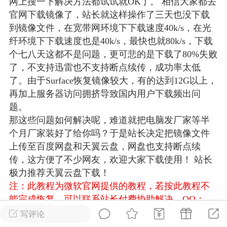
网上搜一下解决方法都试试就OK了。 相信大家都去
游戏
兴趣
美图
官网下载镜像了，站长就这样操作了三天也没下载
到镜像文件，在宽带网环境下下载速度40k/s，在光
纤环境下下载速度也是40k/s，最快也就80k/s，下载
个七八天这都不是问题，更可悲的是下载了80%失败
问答
闲谈
官方
了，不支持迅雷也不支持断点续传，成功率太低
了。由于Surface恢复镜像较大，有的达到12G以上，
再加上服务器访问拥挤导致国内用户下载频出问
题。
任务
排行
历史
那这些问题如何解决呢，难道就把电脑发厂家等半
个月厂家装好了给你吗？于是站长决定把镜像文件
艺优网络
VIP 7
上传至百度网盘和天翼云盘，网盘也支持断点续
-29 21:24
电脑端
Surface Laptop Go 2
传，这方便了不少网友，欢迎大家下载使用！ 站长
极力推荐天翼云盘下载！
ce Laptop Go 2镜像
注：此教程为微软官网提供的教程，若按此教程不
eLaptopGo2_BMR_42032_2026.507.11
能完成恢复，可以联系站长付费协助解决，QQ：
5.zip网盘下载
3326686660
温馨提示：若链接失效请及时留言反
写评论
ace Laptop Go 2 i5/8/128 – Windows
馈，我们会第一时间补上！