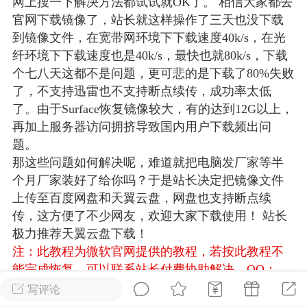
网上搜一下解决方法都试试就OK了。 相信大家都去
游戏
兴趣
美图
官网下载镜像了，站长就这样操作了三天也没下载
到镜像文件，在宽带网环境下下载速度40k/s，在光
纤环境下下载速度也是40k/s，最快也就80k/s，下载
个七八天这都不是问题，更可悲的是下载了80%失败
问答
闲谈
官方
了，不支持迅雷也不支持断点续传，成功率太低
了。由于Surface恢复镜像较大，有的达到12G以上，
再加上服务器访问拥挤导致国内用户下载频出问
题。
任务
排行
历史
那这些问题如何解决呢，难道就把电脑发厂家等半
个月厂家装好了给你吗？于是站长决定把镜像文件
艺优网络
VIP 7
上传至百度网盘和天翼云盘，网盘也支持断点续
-29 21:24
电脑端
Surface Laptop Go 2
传，这方便了不少网友，欢迎大家下载使用！ 站长
极力推荐天翼云盘下载！
ce Laptop Go 2镜像
注：此教程为微软官网提供的教程，若按此教程不
eLaptopGo2_BMR_42032_2026.507.11
能完成恢复，可以联系站长付费协助解决，QQ：
5.zip网盘下载
3326686660
温馨提示：若链接失效请及时留言反
写评论
ace Laptop Go 2 i5/8/128 – Windows
馈，我们会第一时间补上！