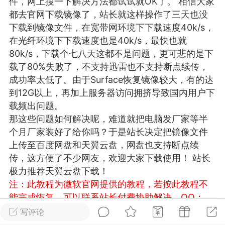
件，网上搜一下解决方法都试试就OK了。 相信大家
游戏
兴趣
美图
都去官网下载镜像了，站长就这样操作了三天也没
下载到镜像文件，在宽带网环境下下载速度40k/s，
在光纤环境下下载速度也是40k/s，最快也就
80k/s，下载个七八天这都不是问题，更可悲的是下
问答
闲谈
官方
载了80%失败了，不支持迅雷也不支持断点续传，
成功率太低了。由于Surface恢复镜像较大，有的达
到12G以上，再加上服务器访问拥挤导致国内用户下
载频出问题。
任务
排行
历史
那这些问题如何解决呢，难道就把电脑发厂家等半
个月厂家装好了给你吗？于是站长决定把镜像文件
艺优网络
VIP 7
上传至百度网盘和天翼云盘，网盘也支持断点续
传，这方便了不少网友，欢迎大家下载使用！ 站长
-29 21:24
电脑端
Surface Laptop Go 2
极力推荐天翼云盘下载！
ce Laptop Go 2镜像
注：此教程为微软官网提供的教程，若按此教程不
eLaptopGo2_BMR_42032_2026.507.11
能完成恢复，可以联系站长付费协助解决，QQ：
5.zip网盘下载
3326686660
温馨提示：若链接失效请及时留言反
写评论
ace Laptop Go 2 i5/8/128 – Windows
馈，我们会第一时间补上！