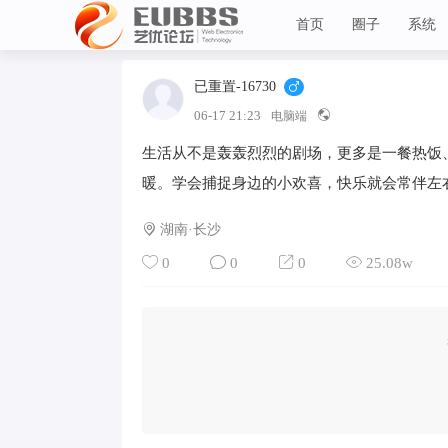
首页
圈子
系统
已重置-16730
Lv 1
艺优论坛
06-17 21:23
电脑端
生活从不是轰轰烈烈的剧场，更多是一餐热饭
暖。学会捕捉身边的小欢喜，快乐就会常伴左
湖南·长沙
0
0
0
25.08w