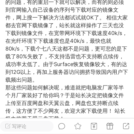
的问题，有的重启一下就可以解决，而有的则必须
游戏
兴趣
美图
到官网输入自己设备的序列号下载对应的镜像文
件，网上搜一下解决方法都试试就OK了。 相信大家
都去官网下载镜像了，站长就这样操作了三天也没
下载到镜像文件，在宽带网环境下下载速度40k/s，
问答
闲谈
官方
在光纤环境下下载速度也是40k/s，最快也就
80k/s，下载个七八天这都不是问题，更可悲的是下
载了80%失败了，不支持迅雷也不支持断点续传，
成功率太低了。由于Surface恢复镜像较大，有的达
任务
排行
历史
到12G以上，再加上服务器访问拥挤导致国内用户下
载频出问题。
艺优网络
VIP 7
那这些问题如何解决呢，难道就把电脑发厂家等半
-29 21:24
电脑端
Surface Laptop Go 2
个月厂家装好了给你吗？于是站长决定把镜像文件
上传至百度网盘和天翼云盘，网盘也支持断点续
ce Laptop Go 2镜像
传，这方便了不少网友，欢迎大家下载使用！ 站长
eLaptopGo2_BMR_42032_2026.507.11
极力推荐天翼云盘下载！
5.zip网盘下载
注：此教程为微软官网提供的教程，若按此教程不
写评论
ace Laptop Go 2 i5/8/128 – Windows