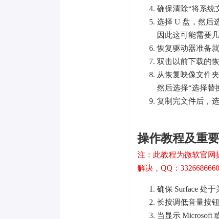
确保清除“将系统
选择 U 盘，然
因此这可能需要
恢复驱动器准备就
双击以前下载的恢复
从恢复映像文件夹
然后选择“选择替
复制完文件后，选
操作教程及重
注：此教程为微软官网
解决，QQ：332668666
确保 Surface
长按调低音量按
当显示 Microso