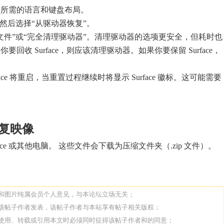
择所需的语言和键盘布局。
，然后选择“从驱动器恢复”。
文件”或“完全清理驱动器”。清理驱动器的选项更安全，但耗时也
回收 Surface，则应该清理驱动器。如果你要保留 Surface，
。
face 将重启，当重置过程继续时将显示 Surface 徽标。这可能需要
 恢复映像
ace 或其他电脑。 这些文件会下载为压缩文件夹（.zip 文件）。
论和图片纯属会员个人意见，与本论坛立场无关；
由该帖子作者发表，该帖子作者与本站享有帖子相关版权；
人使用、转载或引用本文时必须同时征得该帖子作者和的同意；