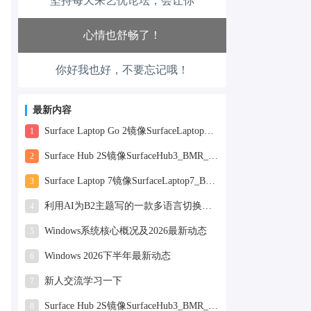
坚持每天来艺优论坛，会让你
工作也轻松了！
生活也美好了！
你好我也好，不要忘记哦！
心情也舒畅了！
走路也有劲了！
最新内容
Surface Laptop Go 2镜像SurfaceLaptopGo2_BMR_42032_2026.507.11898505.zip网盘下载
1
腿也不痛了！
Surface Hub 2S镜像SurfaceHub3_BMR_155000_2026.420.11870147.zip网盘下载
2
腰也不酸了！
Surface Laptop 7镜像SurfaceLaptop7_BMR_12010_2025.1009.12069254.zip网盘下载
3
利用AI为B2主题写的一款多语言切换插件
4
工作也轻松了！
Windows系统核心概况及2026最新动态
5
Windows 2026下半年最新动态
6
新人交流学习一下
7
Surface Hub 2S镜像SurfaceHub3_BMR_155000_2025.819.11244626.zip网盘下载
8