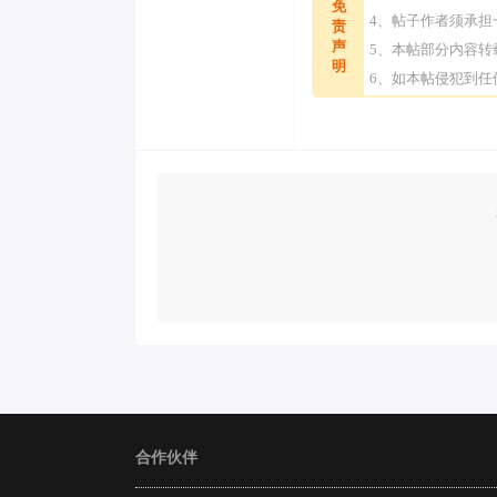
免
4、帖子作者须承
责
声
5、本帖部分内容
明
6、如本帖侵犯到
合作伙伴