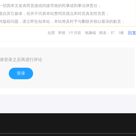
担一切因本文发表而直接或间接导致的民事或刑事法律责任；
转载自其它媒体，但并不代表本站赞同其观点和对其真实性负责；
任何版权问题，请立即告知本站，本站将及时予与删除并致以最深的歉意；
回
拉黑
举报
1个月前
电脑端
阅读： 87
1楼
请登录之后再进行评论
登录