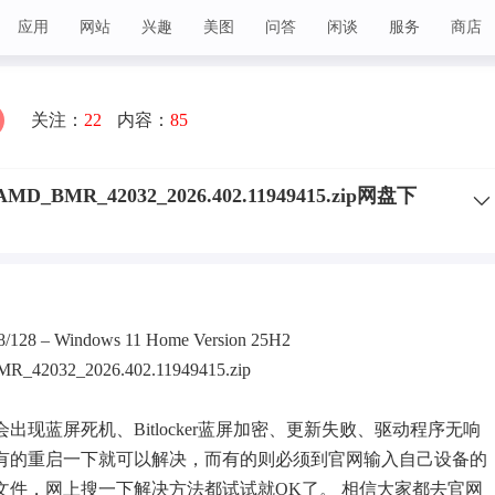
应用
网站
兴趣
美图
问答
闲谈
服务
商店
关注：
22
内容：
85
4-AMD_BMR_42032_2026.402.11949415.zip网盘下
/8/128 – Windows 11 Home Version 25H2
R_42032_2026.402.11949415.zip
候会出现
蓝屏
死机、Bitlocker蓝屏加密、更新失败、驱动程序无响
有的重启一下就可以解决，而有的则必须到官网输入自己设备的
文件，网上搜一下解决方法都试试就OK了。 相信大家都去官网