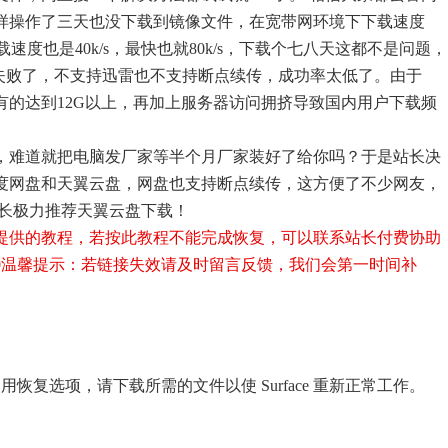
样操作了三天也没下载到镜像文件，在宽带网环境下下载速度
下载速度也是40k/s，最快也就80k/s，下载个七八天这都不是问题，
%失败了，不支持迅雷也不支持断点续传，成功率太低了。由于
较大，有的达到12G以上，再加上服务器访问拥挤导致国内用户下载频
，难道就把电脑发厂家等半个月厂家装好了给你吗？于是站长决
度网盘和天翼云盘，网盘也支持断点续传，这方便了不少网友，
站长极力推荐天翼云盘下载！
提供的教程，若按此教程不能完成恢复，可以联系站长付费协助
0
温馨提示：若链接失效请及时留言反馈，我们会第一时间补
无法使用恢复选项，请下载所需的文件以使 Surface 重新正常工作。