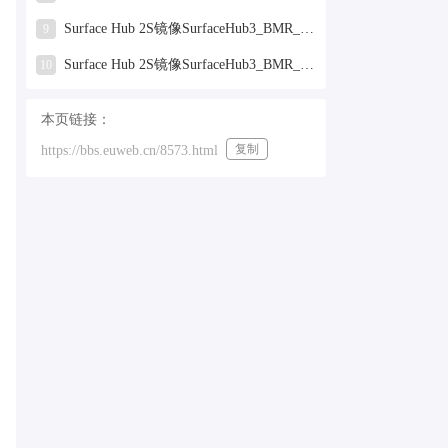
Surface Hub 2S镜像SurfaceHub3_BMR_155000_2025.319.9959381.zip网盘下载
9
Surface Hub 2S镜像SurfaceHub3_BMR_155000_2024.731.9330938.zip网盘下载
10
本页链接：
复制
https://bbs.euweb.cn/8573.html