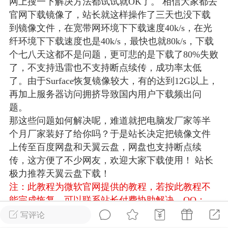
网上搜一下解决方法都试试就OK了。 相信大家都去
游戏
兴趣
美图
官网下载镜像了，站长就这样操作了三天也没下载
到镜像文件，在宽带网环境下下载速度40k/s，在光
纤环境下下载速度也是40k/s，最快也就80k/s，下载
个七八天这都不是问题，更可悲的是下载了80%失败
问答
闲谈
官方
了，不支持迅雷也不支持断点续传，成功率太低
了。由于Surface恢复镜像较大，有的达到12G以上，
再加上服务器访问拥挤导致国内用户下载频出问
题。
任务
排行
历史
那这些问题如何解决呢，难道就把电脑发厂家等半
个月厂家装好了给你吗？于是站长决定把镜像文件
艺优网络
VIP 7
上传至百度网盘和天翼云盘，网盘也支持断点续
-29 21:24
电脑端
Surface Laptop Go 2
传，这方便了不少网友，欢迎大家下载使用！ 站长
极力推荐天翼云盘下载！
ce Laptop Go 2镜像
注：此教程为微软官网提供的教程，若按此教程不
eLaptopGo2_BMR_42032_2026.507.11
能完成恢复，可以联系站长付费协助解决，QQ：
5.zip网盘下载
3326686660
温馨提示：若链接失效请及时留言反
写评论
ace Laptop Go 2 i5/8/128 – Windows
馈，我们会第一时间补上！