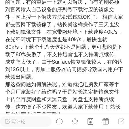
的问题，有的重启一下就可以解决，而有的则必须
游戏
兴趣
美图
到官网输入自己设备的序列号下载对应的镜像文
件，网上搜一下解决方法都试试就OK了。 相信大家
都去官网下载镜像了，站长就这样操作了三天也没
下载到镜像文件，在宽带网环境下下载速度40k/s，
问答
闲谈
官方
在光纤环境下下载速度也是40k/s，最快也就
80k/s，下载个七八天这都不是问题，更可悲的是下
载了80%失败了，不支持迅雷也不支持断点续传，
成功率太低了。由于Surface恢复镜像较大，有的达
任务
排行
历史
到12G以上，再加上服务器访问拥挤导致国内用户下
载频出问题。
艺优网络
VIP 7
那这些问题如何解决呢，难道就把电脑发厂家等半
-29 21:24
电脑端
Surface Laptop Go 2
个月厂家装好了给你吗？于是站长决定把镜像文件
上传至百度网盘和天翼云盘，网盘也支持断点续
ce Laptop Go 2镜像
传，这方便了不少网友，欢迎大家下载使用！ 站长
eLaptopGo2_BMR_42032_2026.507.11
极力推荐天翼云盘下载！
5.zip网盘下载
注：此教程为微软官网提供的教程，若按此教程不
写评论
ace Laptop Go 2 i5/8/128 – Windows