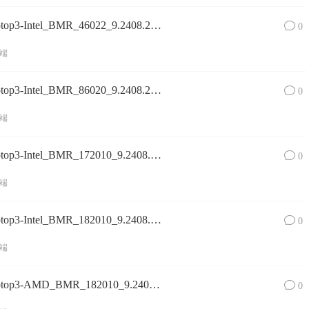
Surface Laptop 3镜像SurfaceLaptop3-Intel_BMR_46022_9.2408.2_china_pro_commercial_wifi.zip网盘下载
0
端
Surface Laptop 3镜像SurfaceLaptop3-Intel_BMR_86020_9.2408.2_japan_pro_commercial.zip网盘下载
0
端
Surface Laptop 3镜像SurfaceLaptop3-Intel_BMR_172010_9.2408.2_eoc1_home_consumer.zip网盘下载
0
端
Surface Laptop 3镜像SurfaceLaptop3-Intel_BMR_182010_9.2408.2_apac1_home_consumer.zip网盘下载
0
端
Surface Laptop 3镜像SurfaceLaptop3-AMD_BMR_182010_9.2408.2_apac1_home_o365homeprem.zip网盘下载
0