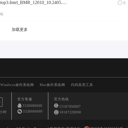
Surface Laptop 3镜像SurfaceLaptop3-Intel_BMR_12010_10.2405.1_aoc1_home_consumer.zip网盘下载
0
端
加载更多
Windwos操作系统网
Mac操作系统网
代码高亮工具
官方客服
官方热线
心
3326686660
15187650007
3326686660
4小时
18187228090