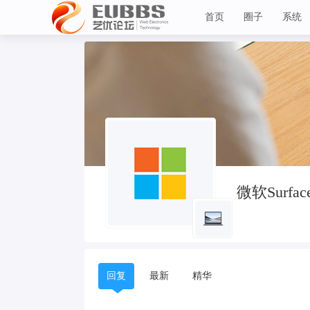
首页
圈子
系统
微软Surfac
艺优论坛
回复
最新
精华