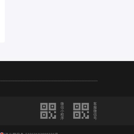
微
客
信
服
小
微
程
信
序
号