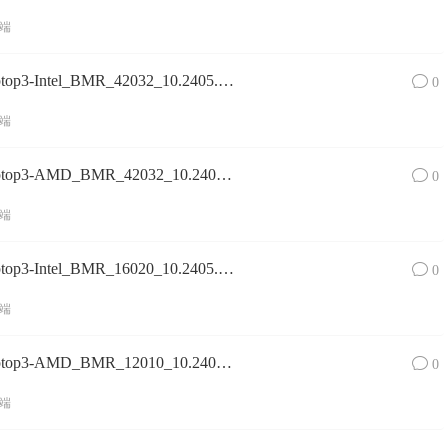
端
Surface Laptop 3镜像SurfaceLaptop3-Intel_BMR_42032_10.2405.1_china_home_consumer_wifi.zip网盘下载
0
端
Surface Laptop 3镜像SurfaceLaptop3-AMD_BMR_42032_10.2405.1_china_home_hns2019.zip网盘下载
0
端
Surface Laptop 3镜像SurfaceLaptop3-Intel_BMR_16020_10.2405.1_aoc1_pro_commercial.zip网盘下载
0
端
Surface Laptop 3镜像SurfaceLaptop3-AMD_BMR_12010_10.2405.1_aoc1_home_o365homeprem.zip网盘下载
0
端