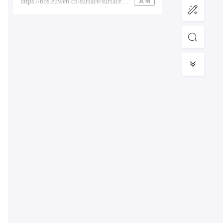
复制
https://bbs.euweb.cn/surface/surface-laptop-3