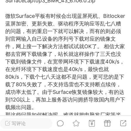
SurfaceLaptop3_BMR_43_6.106.0.zip
游戏
兴趣
美图
微软Surface平板有时候会出现
蓝屏
死机、Bitlocker
蓝屏加密、更新失败、驱动程序无响应等乱七八糟
的问题，有的重启一下就可以解决，而有的则必须
问答
闲谈
官方
到官网输入自己设备的序列号下载对应的镜像文
件，网上搜一下解决方法都试试就OK了。 相信大家
都去官网下载镜像了，站长就这样操作了三天也没
下载到镜像文件，在宽带网环境下下载速度40k/s，
任务
排行
历史
在光纤环境下下载速度也是40k/s，最快也就
80k/s，下载个七八天这都不是问题，更可悲的是下
艺优网络
VIP 7
载了80%失败了，不支持迅雷也不支持断点续传，
成功率太低了。由于Surface恢复镜像较大，有的达
-29 21:24
电脑端
Surface Laptop Go 2
到12G以上，再加上服务器访问拥挤导致国内用户下
ce Laptop Go 2镜像
载频出问题。
eLaptopGo2_BMR_42032_2026.507.11
那这些问题如何解决呢，难道就把电脑发厂家等半
5.zip网盘下载
个月厂家装好了给你吗？于是站长决定把镜像文件
写评论
ace Laptop Go 2 i5/8/128 – Windows
上传至百度网盘和天翼云盘，网盘也支持断点续