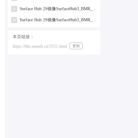
Surface Hub 2S镜像SurfaceHub3_BMR_155000_2025.319.9959381.zip网盘下载
9
Surface Hub 2S镜像SurfaceHub3_BMR_155000_2024.731.9330938.zip网盘下载
10
本页链接：
复制
https://bbs.euweb.cn/3551.html