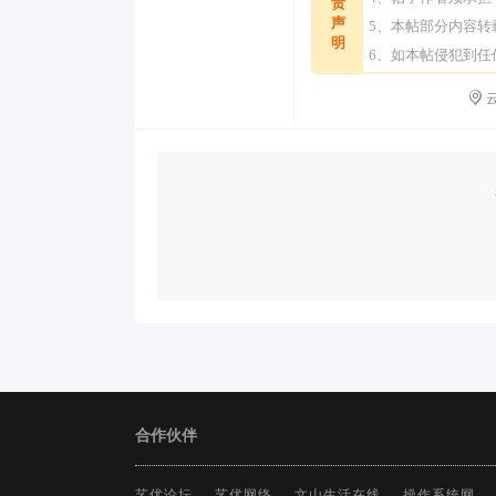
责
声
5、本帖部分内容
明
6、如本帖侵犯到
云
合作伙伴
艺优论坛
艺优网络
文山生活在线
操作系统网