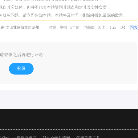
转载自其它媒体，但并不代表本站赞同其观点和对其真实性负责；
任何版权问题，请立即告知本站，本站将及时予与删除并致以最深的歉意；
回
南·文山壮族苗族自治州
拉黑
举报
5年前
电脑端
阅读： 1.2k
1楼
请登录之后再进行评论
登录
Windwos操作系统网
Mac操作系统网
代码高亮工具