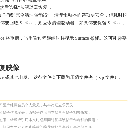
，然后选择“从驱动器恢复”。
文件”或“完全清理驱动器”。清理驱动器的选项更安全，但耗时也
回收 Surface，则应该清理驱动器。如果你要保留 Surface，
。
face 将重启，当重置过程继续时将显示 Surface 徽标。这可能需要
 恢复映像
ace 或其他电脑。 这些文件会下载为压缩文件夹（.zip 文件）。
论和图片纯属会员个人意见，与本论坛立场无关；
由该帖子作者发表，该帖子作者与本站享有帖子相关版权；
人使用、转载或引用本文时必须同时征得该帖子作者和的同意；
担一切因本文发表而直接或间接导致的民事或刑事法律责任；