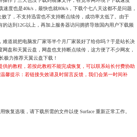
样操作了三天也没下载到镜像文件，在宽带网环境下下载速度
下载速度也是40k/s，最快也就80k/s，下载个七八天这都不是问题，
%失败了，不支持迅雷也不支持断点续传，成功率太低了。由于
较大，有的达到12G以上，再加上服务器访问拥挤导致国内用户下载频
，难道就把电脑发厂家等半个月厂家装好了给你吗？于是站长决
度网盘和天翼云盘，网盘也支持断点续传，这方便了不少网友，
站长极力推荐天翼云盘下载！
提供的教程，若按此教程不能完成恢复，可以联系站长付费协助
0
温馨提示：若链接失效请及时留言反馈，我们会第一时间补
无法使用恢复选项，请下载所需的文件以使 Surface 重新正常工作。