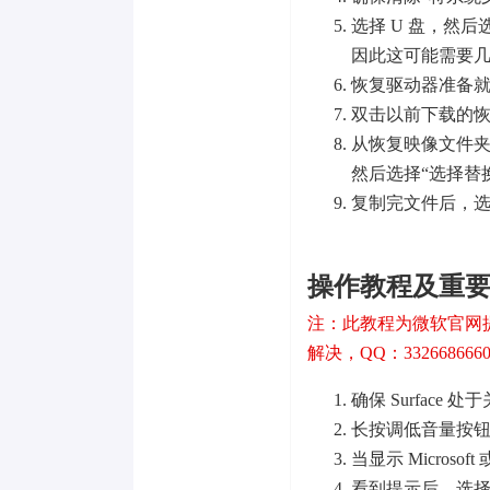
选择 U 盘，然
因此这可能需要
恢复驱动器准备就
双击以前下载的恢复
从恢复映像文件夹
然后选择“选择替
复制完文件后，选
操作教程及重
注：此教程为微软官网
解决，QQ：332668666
确保 Surface
长按调低音量按
当显示 Microso
看到提示后，选