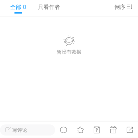
游戏
兴趣
美图
全部 0
只看作者
倒序
问答
闲谈
官方
暂没有数据
任务
排行
历史
艺优网络
VIP 7
-29 21:24
电脑端
Surface Laptop Go 2
ce Laptop Go 2镜像
eLaptopGo2_BMR_42032_2026.507.11
5.zip网盘下载
写评论
ace Laptop Go 2 i5/8/128 – Windows