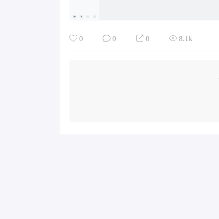
0
0
0
8.1k