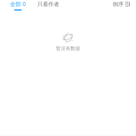
全部 0
只看作者
倒序
游戏
兴趣
美图
问答
闲谈
官方
暂没有数据
任务
排行
历史
艺优网络
VIP 7
-29 21:24
电脑端
Surface Laptop Go 2
ce Laptop Go 2镜像
eLaptopGo2_BMR_42032_2026.507.11
5.zip网盘下载
ace Laptop Go 2 i5/8/128 – Windows